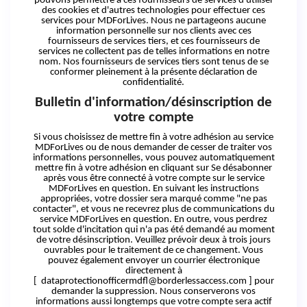
pouvons permettre à ces fournisseurs de services d'utiliser
des cookies
et
d'autres technologies pour effectuer ces
services pour MDForLives. Nous ne partageons aucune
information personnelle sur nos
clients
avec ces
fournisseurs de services tiers, et ces fournisseurs de
services ne collectent pas de telles informations en notre
nom. Nos fournisseurs de services tiers sont tenus de se
conformer pleinement à la présente déclaration de
confidentialité.
Bulletin d'information/désinscription de
votre compte
Si vous choisissez de mettre fin à votre adhésion au service
MDForLives ou de nous demander de cesser de traiter vos
informations personnelles, vous pouvez automatiquement
mettre fin à votre adhésion en cliquant sur Se désabonner
après vous être connecté à votre compte sur le service
MDForLives en question. En suivant les instructions
appropriées, votre dossier sera marqué comme "ne pas
contacter", et vous ne recevrez plus de communications du
service MDForLives en question. En outre, vous perdrez
tout solde d'incitation qui n'a pas été demandé au moment
de votre désinscription. Veuillez prévoir deux à trois jours
ouvrables pour le traitement de ce changement. Vous
pouvez également envoyer un courrier électronique
directement à
[ dataprotectionofficermdfl@borderlessaccess.com ] pour
demander la suppression. Nous conserverons vos
informations aussi longtemps que votre compte sera actif